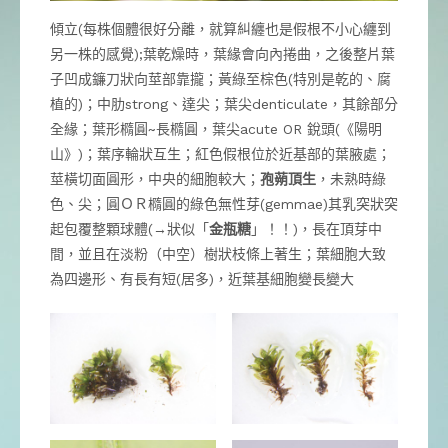
傾立(每株個體很好分離，就算糾纏也是假根不小心纏到
另一株的感覺);葉乾燥時，葉緣會向內捲曲，之後整片葉
子凹成鐮刀狀向莖部靠攏；黃綠至棕色(特別是乾的、腐
植的)；中肋strong、達尖；葉尖denticulate，其餘部分
全緣；葉形橢圓~長橢圓，葉尖acute OR 銳頭(《陽明
山》)；葉序輪狀互生；紅色假根位於近基部的葉腋處；
莖橫切面圓形，中央的細胞較大；
孢蒴頂生
，未熟時綠
色、尖；圓ＯＲ橢圓的綠色無性芽(gemmae)其乳突狀突
起包覆整顆球體(→狀似「
金瓶糖
」！！)，長在頂芽中
間，並且在淡粉（中空）樹狀枝條上著生；葉細胞大致
為四邊形、有長有短(居多)，近葉基細胞變長變大