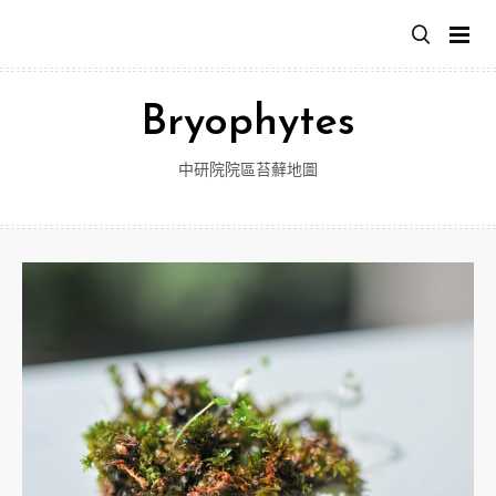
跳
至
主
要
Bryophytes
內
容
中研院院區苔蘚地圖