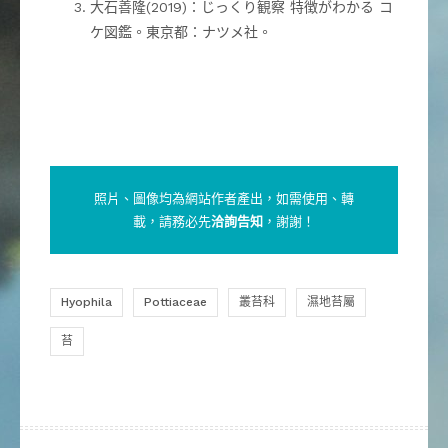
大石善隆(2019)：じっくり観察 特徴がわかる コ
ケ図鑑。東京都：ナツメ社。
照片、圖像均為網站作者產出，如需使用、轉
載，請務必先
洽詢告知
，謝謝！
Hyophila
Pottiaceae
叢苔科
濕地苔屬
苔