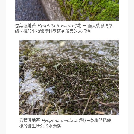
卷葉濕地苔
Hyophila involuta
(暫) ─ 雨天後濕潤翠
綠。攝於生物醫學科學研究所旁的人行道
卷葉濕地苔
Hyophila involuta
(暫) ─乾燥時捲縮。
攝於細生所旁的水溝邊